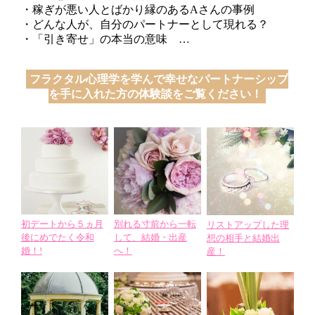
・稼ぎが悪い人とばかり縁のあるAさんの事例
・どんな人が、自分のパートナーとして現れる？
・「引き寄せ」の本当の意味 …
フラクタル心理学を学んで幸せなパートナーシップ
を手に入れた方の体験談をご覧ください！
初デートから５ヵ月
別れる寸前から一転
リストアップした理
後にめでたく令和
して、結婚・出産
想の相手と結婚出
婚！!
へ！
産！