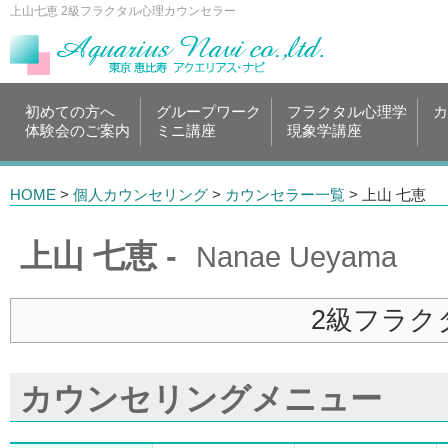
上山七恵 2級フラクタル心理カウンセラー
初めての方へ
グループワーク
フラクタル心理学
カ
体験会のご案内
ミニ講座
現象学講座
HOME
>
個人カウンセリング
>
カウンセラー一覧
> 上山 七恵
上山 七恵 -
Nanae Ueyama
2級フラク
カウンセリングメニュー