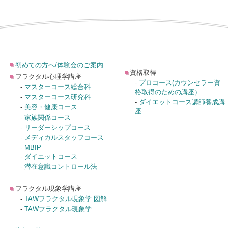
初めての方へ/体験会のご案内
資格取得
フラクタル心理学講座
-
プロコース(カウンセラー資
-
マスターコース総合科
格取得のための講座）
-
マスターコース研究科
-
ダイエットコース講師養成講
-
美容・健康コース
座
-
家族関係コース
-
リーダーシップコース
-
メディカルスタッフコース
-
MBIP
-
ダイエットコース
-
潜在意識コントロール法
フラクタル現象学講座
-
TAWフラクタル現象学 図解
-
TAWフラクタル現象学