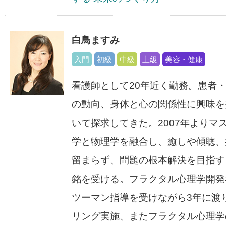
白鳥ますみ
入門
初級
中級
上級
美容・健康
看護師として20年近く勤務。患者
の動向、身体と心の関係性に興味を
いて探求してきた。2007年よりマ
学と物理学を融合し、癒しや傾聴、
留まらず、問題の根本解決を目指す
銘を受ける。フラクタル心理学開発
ツーマン指導を受けながら3年に渡
リング実施、またフラクタル心理学