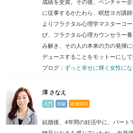
成績を受賞。その後、ベンチャー企
に従事するかたわら、瞑想ヨガ講師と
よりフラクタル心理学マスターコー
び、フラクタル心理カウンセラー養
み解き、その人の本来の力の発揮に
デュースすることをモットーにして
ブログ：
ずっと幸せに輝く女性にな
澤 さなえ
入門
初級
家族関係
結婚後、4年間の妊活中に、パート