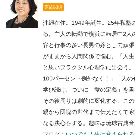
家族関係
沖縄在住。1949年誕生。25年私
る。主人の転勤で横浜に転居中2人
客と行事の多い長男の嫁として頑張
がままから人間関係で悩む。「人生
と思いフラクタル心理学に出会う。
100パーセント例外なく！」「人
学び続け、ついに「愛の定義」を書
その後周りは劇的に変化する。この
親から団塊の世代まで伝えたくて家
なる決心をする。趣味は琉球古典音
ブログ：
いつでも人生は変えられる