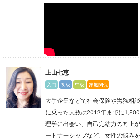
上山七恵
入門
初級
中級
家族関係
大手企業などで社会保険や労務相
に乗った人数は2012年までに1,5
理学に出会い、自己完結力の向上
ートナーシップなど、女性の悩み