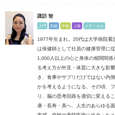
諏訪 智
入門
初級
中級
上級
メディカル
1977年生まれ。20代は大学病院看
は保健師として社員の健康管理に従
1,000人以上の心と身体の相関関
る考え方が外見・体質に大きな影
き、食事やサプリだけではない内
かを考えるようになる。その頃、
り、脳の思考回路を適切に変える
康・長寿・美へ、人生のあらゆる