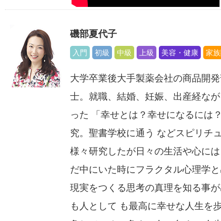
磯部夏代子
入門
初級
中級
上級
美容・健康
家族
大学卒業後大手製薬会社の商品開発
士。就職、結婚、妊娠、出産経なが
った 「幸せとは？幸せになるには
究。聖書学校に通う などスピリチ
様々研究したが日々の生活や心には
だ中にいた時にフラクタル心理学と
現実をつくる思考の真理を知る事が
も人として も最高に幸せな人生を