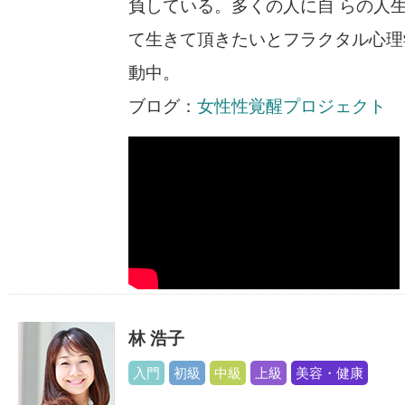
負している。多くの人に自 らの人
て生きて頂きたいとフラクタル心理
動中。
ブログ：
女性性覚醒プロジェクト
林 浩子
入門
初級
中級
上級
美容・健康