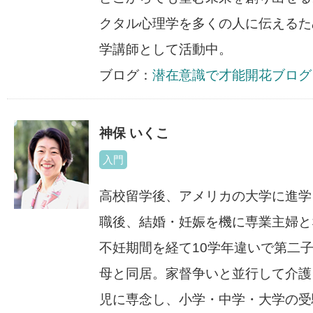
クタル心理学を多くの人に伝えるた
学講師として活動中。
ブログ：
潜在意識で才能開花ブログ
神保 いくこ
入門
高校留学後、アメリカの大学に進学
職後、結婚・妊娠を機に専業主婦と
不妊期間を経て10学年違いで第二
母と同居。家督争いと並行して介護
児に専念し、小学・中学・大学の受