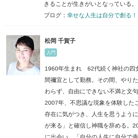
きることが生きがいとなっている。
ブログ：
幸せな人生は自分で創る！
松岡 千賀子
入門
1960年生まれ 62代続く神社の四
間禰宜として勤務。その間、やり
わらず、自由にできない不満と文
2007年、不思議な現象を体験し
存在に気がつき、人生を思うよう
が来る」と確信し神職を辞める。2
に出会い、「自分の人生に自分で