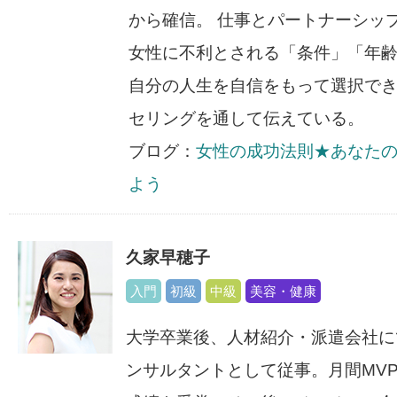
から確信。 仕事とパートナーシッ
女性に不利とされる「条件」「年
自分の人生を自信をもって選択で
セリングを通して伝えている。
ブログ：
女性の成功法則★あなた
よう
久家早穂子
入門
初級
中級
美容・健康
大学卒業後、人材紹介・派遣会社に
ンサルタントとして従事。月間MVP