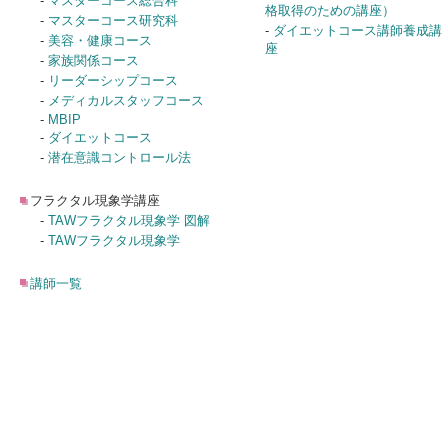
-
マスターコース総合科
格取得のための講座）
-
マスターコース研究科
-
ダイエットコース講師養成講
-
美容・健康コース
座
-
家族関係コース
-
リーダーシップコース
-
メディカルスタッフコース
-
MBIP
-
ダイエットコース
-
潜在意識コントロール法
フラクタル現象学講座
-
TAWフラクタル現象学 図解
-
TAWフラクタル現象学
講師一覧