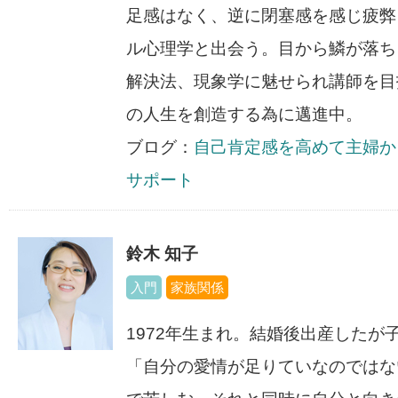
足感はなく、逆に閉塞感を感じ疲弊
ル心理学と出会う。目から鱗が落ち
解決法、現象学に魅せられ講師を目
の人生を創造する為に邁進中。
ブログ：
自己肯定感を高めて主婦か
サポート
鈴木 知子
入門
家族関係
1972年生まれ。結婚後出産したが
「自分の愛情が足りていなのではな