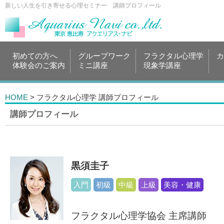
新しい人生を引き寄せる心理セミナー 講師プロフィール
初めての方へ
グループワーク
フラクタル心理学
カ
体験会のご案内
ミニ講座
現象学講座
HOME
> フラクタル心理学 講師プロフィール
講師プロフィール
黒須圭子
入門
初級
中級
上級
美容・健康
フラクタル心理学協会 主席講師