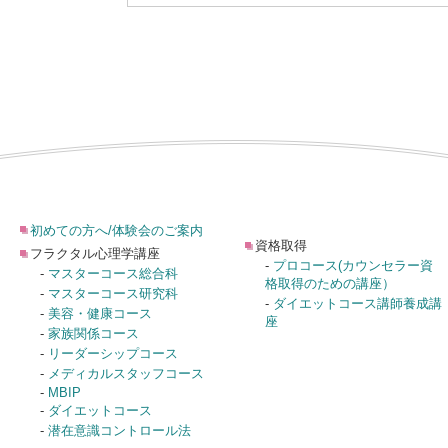
初めての方へ/体験会のご案内
資格取得
フラクタル心理学講座
-
プロコース(カウンセラー資
-
マスターコース総合科
格取得のための講座）
-
マスターコース研究科
-
ダイエットコース講師養成講
-
美容・健康コース
座
-
家族関係コース
-
リーダーシップコース
-
メディカルスタッフコース
-
MBIP
-
ダイエットコース
-
潜在意識コントロール法