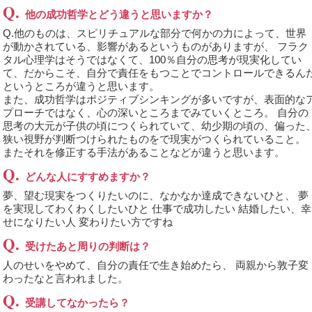
Q.
他の成功哲学とどう違うと思いますか？
Q.
他のものは、スピリチュアルな部分で何かの力によって、世界
が動かされている、影響があるというものがありますが、 フラク
タル心理学はそうではなくて、100％自分の思考が現実化してい
て、だからこそ、自分で責任をもつことでコントロールできるん
というところが違うと思います。
また、成功哲学はポジティブシンキングが多いですが、表面的な
プローチではなく、心の深いところまでみていくところ。 自分の
思考の大元が子供の頃につくられていて、幼少期の頃の、偏った
狭い視野が判断つけられたものをで現実がつくられていること。
またそれを修正する手法があることなどが違うと思います。
Q.
どんな人にすすめますか？
夢、望む現実をつくりたいのに、なかなか達成できないひと、 夢
を実現してわくわくしたいひと 仕事で成功したい 結婚したい、幸
せになりたい人 変わりたい方ですね
Q.
受けたあと周りの判断は？
人のせいをやめて、自分の責任で生き始めたら、 両親から敦子変
わったなと言われました。
Q.
受講してなかったら？