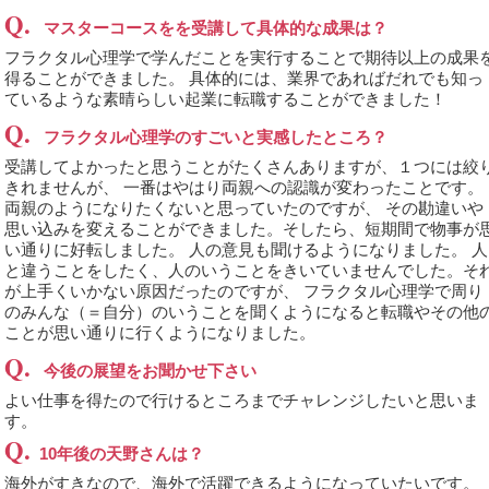
Q.
マスターコースをを受講して具体的な成果は？
フラクタル心理学で学んだことを実行することで期待以上の成果
得ることができました。 具体的には、業界であればだれでも知っ
ているような素晴らしい起業に転職することができました！
Q.
フラクタル心理学のすごいと実感したところ？
受講してよかったと思うことがたくさんありますが、１つには絞
きれませんが、 一番はやはり両親への認識が変わったことです。
両親のようになりたくないと思っていたのですが、 その勘違いや
思い込みを変えることができました。そしたら、短期間で物事が
い通りに好転しました。 人の意見も聞けるようになりました。 人
と違うことをしたく、人のいうことをきいていませんでした。そ
が上手くいかない原因だったのですが、 フラクタル心理学で周り
のみんな（＝自分）のいうことを聞くようになると転職やその他
ことが思い通りに行くようになりました。
Q.
今後の展望をお聞かせ下さい
よい仕事を得たので行けるところまでチャレンジしたいと思いま
す。
Q.
10年後の天野さんは？
海外がすきなので、海外で活躍できるようになっていたいです。