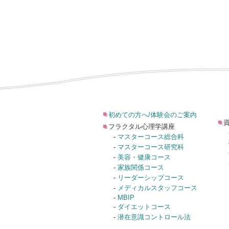
初めての方へ/体験会のご案内
フラクタル心理学講座
-
マスターコース総合科
-
マスターコース研究科
-
美容・健康コース
-
家族関係コース
-
リーダーシップコース
-
メディカルスタッフコース
-
MBIP
-
ダイエットコース
-
潜在意識コントロール法