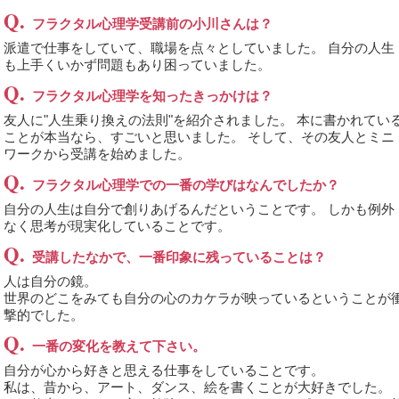
Q.
フラクタル心理学受講前の小川さんは？
派遣で仕事をしていて、職場を点々としていました。 自分の人生
も上手くいかず問題もあり困っていました。
Q.
フラクタル心理学を知ったきっかけは？
友人に"人生乗り換えの法則"を紹介されました。 本に書かれてい
ことが本当なら、すごいと思いました。 そして、その友人とミニ
ワークから受講を始めました。
Q.
フラクタル心理学での一番の学びはなんでしたか？
自分の人生は自分で創りあげるんだということです。 しかも例外
なく思考が現実化していることです。
Q.
受講したなかで、一番印象に残っていることは？
人は自分の鏡。
世界のどこをみても自分の心のカケラが映っているということが
撃的でした。
Q.
一番の変化を教えて下さい。
自分が心から好きと思える仕事をしていることです。
私は、昔から、アート、ダンス、絵を書くことが大好きでした。