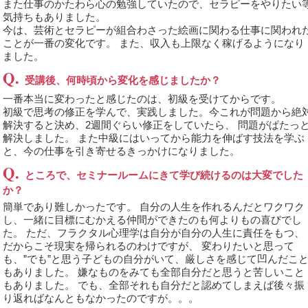
また仕事のかたわら心の勉強していたので、セラピーをやりたい
気持ちもありました。
今は、芸術とセラピーが組合わさった絵画に関わる仕事に関われ
ことが一番の変化です。 また、収入も上限なく稼げるようになり
ました。
Q.
受講後、何時頃から変化を感じましたか？
一番本当に変わったと感じたのは、初級を受けてからです。
初級で思考の修正を学んで、実践しました。今これが問題から絶
解決すると決め、2週間ぐらい修正をしていたら、 問題がぱたっ
解決しました。 また中級にはいってから能力を伸ばす技法を学ぶ
と、今の仕事を引き寄せるきっかけになりました。
Q.
ところで、セミナールームにきて学び続けるのは大変でした
か？
簡単であり難しかったです。 自分の人生を作れるんだとワクワク
し、一緒に目標にむかえる仲間ができたのも何よりもの喜びでし
た。 ただ、フラクタル心理学は自分が自分の人生に責任をもつ、
だからこそ現実を帰られるのわけですが、 変わりたいと思って
も、”でも”と思う子どもの自分がいて、厳しさを感じて凹んだこ
もありました。 嫌なものをみても全部自分だと思うと苦しいこと
もありました。 でも、全部それも自分だと認めてしまえば後々振
り返ればなんともなかったのですが。。。