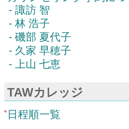
- 諏訪 智
- 林 浩子
- 磯部 夏代子
- 久家 早穂子
- 上山 七恵
TAWカレッジ
日程順一覧