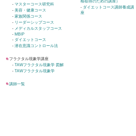
格取得のための講座）
-
マスターコース研究科
-
ダイエットコース講師養成講
-
美容・健康コース
座
-
家族関係コース
-
リーダーシップコース
-
メディカルスタッフコース
-
MBIP
-
ダイエットコース
-
潜在意識コントロール法
フラクタル現象学講座
-
TAWフラクタル現象学 図解
-
TAWフラクタル現象学
講師一覧