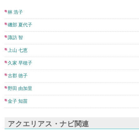
林 浩子
磯部 夏代子
諏訪 智
上山 七恵
久家 早穂子
古郡 徳子
野田 由加里
金子 知苗
アクエリアス・ナビ関連