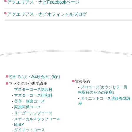
アクエリアス・ナビFacebookページ
アクエリアス・ナビオフィシャルブログ
初めての方へ/体験会のご案内
資格取得
フラクタル心理学講座
-
プロコース(カウンセラー資
-
マスターコース総合科
格取得のための講座）
-
マスターコース研究科
-
ダイエットコース講師養成講
-
美容・健康コース
座
-
家族関係コース
-
リーダーシップコース
-
メディカルスタッフコース
-
MBIP
-
ダイエットコース