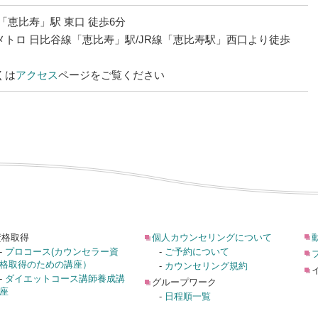
「恵比寿」駅 東口 徒歩6分
メトロ 日比谷線「恵比寿」駅/JR線「恵比寿駅」西口より徒歩
くは
アクセス
ページをご覧ください
資格取得
個人カウンセリングについて
-
プロコース(カウンセラー資
-
ご予約について
格取得のための講座）
-
カウンセリング規約
-
ダイエットコース講師養成講
グループワーク
座
-
日程順一覧