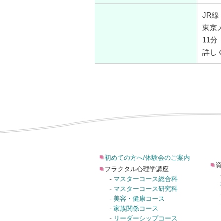
JR線
東京
11分
詳し
初めての方へ/体験会のご案内
フラクタル心理学講座
-
マスターコース総合科
-
マスターコース研究科
-
美容・健康コース
-
家族関係コース
-
リーダーシップコース