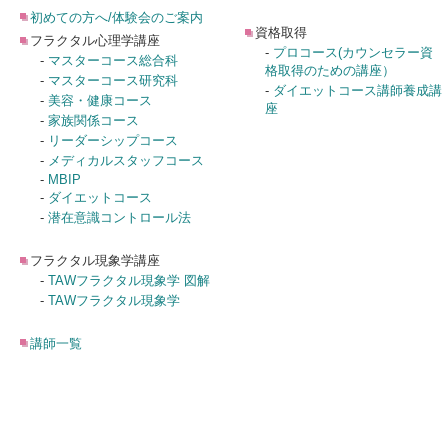
初めての方へ/体験会のご案内
資格取得
フラクタル心理学講座
-
プロコース(カウンセラー資
-
マスターコース総合科
格取得のための講座）
-
マスターコース研究科
-
ダイエットコース講師養成講
-
美容・健康コース
座
-
家族関係コース
-
リーダーシップコース
-
メディカルスタッフコース
-
MBIP
-
ダイエットコース
-
潜在意識コントロール法
フラクタル現象学講座
-
TAWフラクタル現象学 図解
-
TAWフラクタル現象学
講師一覧