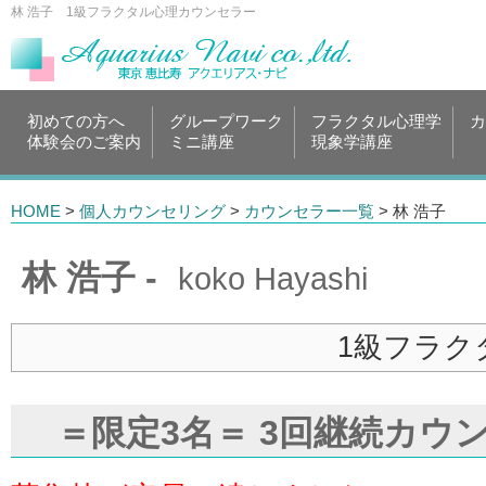
林 浩子 1級フラクタル心理カウンセラー
初めての方へ
グループワーク
フラクタル心理学
カ
体験会のご案内
ミニ講座
現象学講座
HOME
>
個人カウンセリング
>
カウンセラー一覧
> 林 浩子
林 浩子 -
koko Hayashi
1級フラク
＝限定3名＝ 3回継続カウ