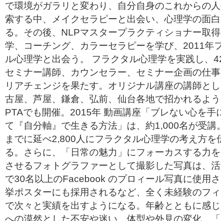
で環境がガラリと変わり、自分自身のこれからの人
索する中、メイクセラピーと出会い、心理学の面白
る。その後、NLPマスタープラクティショナー取
学、コーチング、カラーセラピーを学び、2011年
ル心理学と出会う。 フラクタル心理学を実践し、4
セミナー講師、カウンセラー、セミナー企画の仕事
リアチェンジを果たす。オリジナル講座の講師とし
古屋、芦屋、鎌倉、弘前、仙台各地で招かれるよう
PTAでも開催。2015年 動画講座「ブレない心を手
て『自分軸』で生きる方法」は、約1,000名が受講
までに延べ2,800人にフラクタル心理学の考え方を
る。さらに、「日常の魅力」にフォーカスする力を
させるフォトグラファーとして撮影した写真は、活
で30名以上のFacebook のプロィール写真に使用
挙ポスターにも採用されるなど、全く未経験のフィ
で次々と実績を出すようになる。年齢とともに感じ
への漠然とした不安や迷い、体型や外見の変化。「