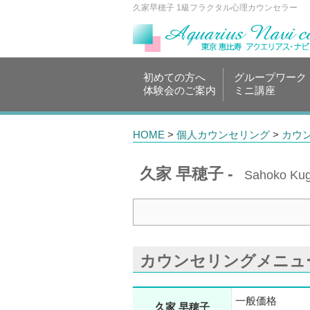
久家早穂子 1級フラクタル心理カウンセラー
初めての方へ
グループワーク
体験会のご案内
ミニ講座
HOME
>
個人カウンセリング
>
カウ
久家 早穂子 -
Sahoko Ku
カウンセリングメニュ
一般価格
久家 早穂子