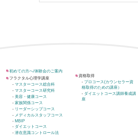
初めての方へ/体験会のご案内
資格取得
フラクタル心理学講座
-
プロコース(カウンセラー資
-
マスターコース総合科
格取得のための講座）
-
マスターコース研究科
-
ダイエットコース講師養成講
-
美容・健康コース
座
-
家族関係コース
-
リーダーシップコース
-
メディカルスタッフコース
-
MBIP
-
ダイエットコース
-
潜在意識コントロール法