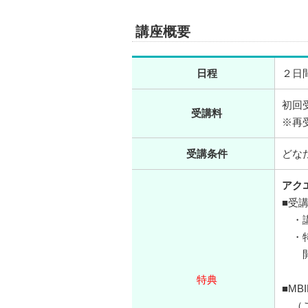
講座概要
日程
２日
初回受
受講料
※再
受講条件
どな
アク
■受
・講
・特
開催
特典
■MB
（ご