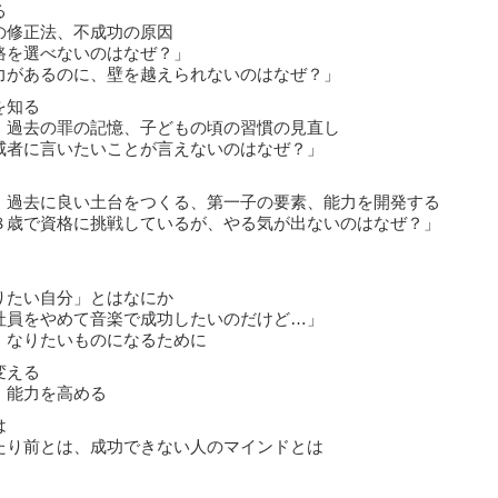
る
の修正法、不成功の原因
路を選べないのはなぜ？」
力があるのに、壁を越えられないのはなぜ？」
を知る
、過去の罪の記憶、子どもの頃の習慣の見直し
威者に言いたいことが言えないのはなぜ？」
、過去に良い土台をつくる、第一子の要素、能力を開発する
８歳で資格に挑戦しているが、やる気が出ないのはなぜ？」
なりたい自分」とはなにか
社員をやめて音楽で成功したいのだけど…」
、なりたいものになるために
変える
、能力を高める
は
たり前とは、成功できない人のマインドとは