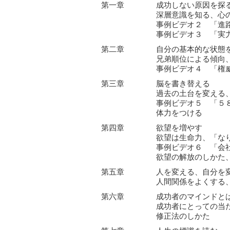
第一章
成功しない原因を探
深層意識を知る、心
事例ビデオ２ 「進
事例ビデオ３ 「実
第二章
自分の基本的な状態
兄弟順位による傾向
事例ビデオ４ 「権
第三章
脳を書き替える
過去の土台を変える
事例ビデオ５ 「５
体力をつける
第四章
欲望を増やす
欲望は生命力、「
事例ビデオ６ 「会
欲望の解放のしかた
第五章
人を変える、自分を
人間関係をよくする
第六章
成功者のマインドと
成功者にとっての当
修正法のしかた